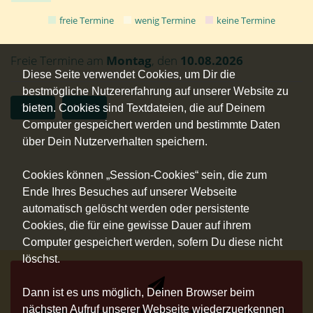
freie Termine
wenig Termine
keine Termine
Freie Termine am
Montag
, den
10.08.2026
Diese Seite verwendet Cookies, um Dir die
bestmögliche Nutzererfahrung auf unserer Website zu
19:00
19:30
bieten. Cookies sind Textdateien, die auf Deinem
Computer gespeichert werden und bestimmte Daten
über Dein Nutzerverhalten speichern.
Cookies können „Session-Cookies“ sein, die zum
Ende Ihres Besuches auf unserer Webseite
automatisch gelöscht werden oder persistente
Cookies, die für eine gewisse Dauer auf ihrem
Computer gespeichert werden, sofern Du diese nicht
löschst.
Dann ist es uns möglich, Deinen Browser beim
nächsten Aufruf unserer Webseite wiederzuerkennen
Schon unseren Newsletter gesichert?